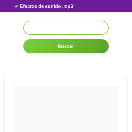
Skip to content
✔ Efectos de sonido .mp3
Buscar