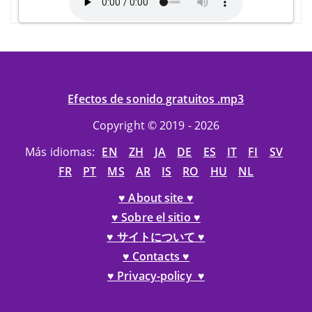
Efectos de sonido gratuitos .mp3
Copyright © 2019 - 2026
Más idiomas:
EN
ZH
JA
DE
ES
IT
FI
SV
FR
PT
MS
AR
IS
RO
HU
NL
♥ About site ♥
♥ Sobre el sitio ♥
♥ サイトについて ♥
♥ Contacts ♥
♥ Privacy-policy ♥