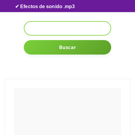
Skip to content
✔ Efectos de sonido .mp3
Buscar