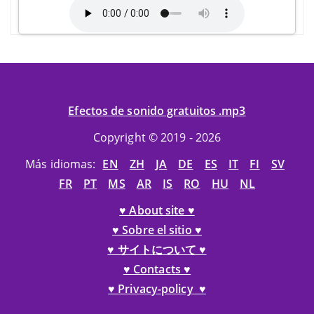
Efectos de sonido gratuitos .mp3
Copyright © 2019 - 2026
Más idiomas:
EN
ZH
JA
DE
ES
IT
FI
SV
FR
PT
MS
AR
IS
RO
HU
NL
♥ About site ♥
♥ Sobre el sitio ♥
♥ サイトについて ♥
♥ Contacts ♥
♥ Privacy-policy ♥