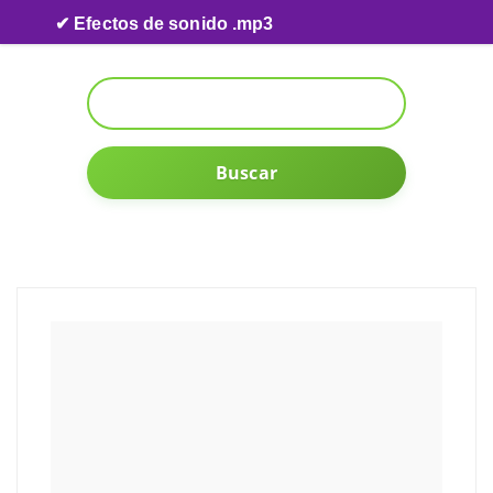
Skip to content
✔ Efectos de sonido .mp3
Buscar