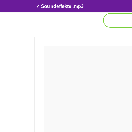
Skip to content
✔ Soundeffekte .mp3