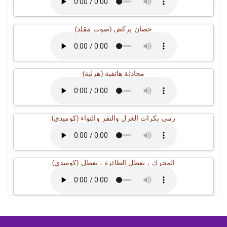
حصان يركض (صوت مقلد)
محادثة هاتفية (هزلية)
رمي بكرات الغزل والنقر والتواء (كوميدي)
المحرك ، تعطل الطائرة ، تعطل (كوميدي)