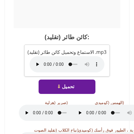
كائن طائر (تقليد):
الاستماع وتحميل كائن طائر (تقليد) .mp3
تحميل
⇓
الهمس (كوميدي)
صرير (هزلية)
نباح الكلاب (تقليد الصوت)