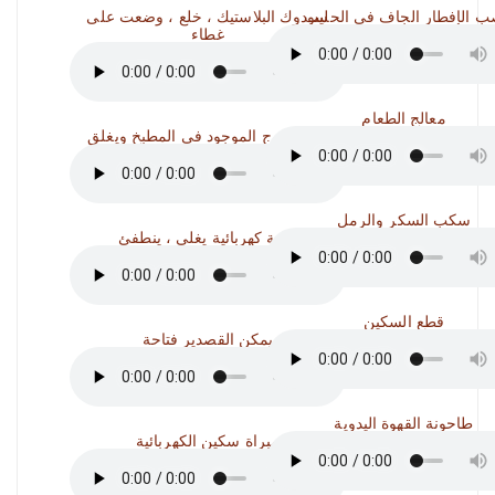
 الإفطار الجاف في الحليب
سودوك البلاستيك ، خلع ، وضعت على
غطاء
معالج الطعام
يفتح الدرج الموجود في المطبخ ويغلق
سكب السكر والرمل
غلاية كهربائية يغلي ، ينطفئ
قطع السكين
يمكن القصدير فتاحة
طاحونة القهوة اليدوية
مبراة سكين الكهربائية