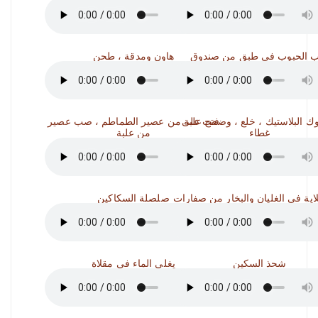
 الحبوب في طبق من صندوق
هاون ومدقة ، طحن
ك البلاستيك ، خلع ، وضعت على
فتح علبة من عصير الطماطم ، صب عصير
غطاء
من علبة
غلاية في الغليان والبخار من صفارات
صلصلة السكاكين
شحذ السكين
يغلي الماء في مقلاة