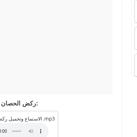
ركض الحصان (تقليد):
الاستماع وتحميل ركض الحصان (تقليد) .mp3