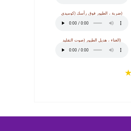
ضربة ، الطيور فوق رأسك (كوميدي)
الغناء ، هديل الطيور (صوت التقليد)