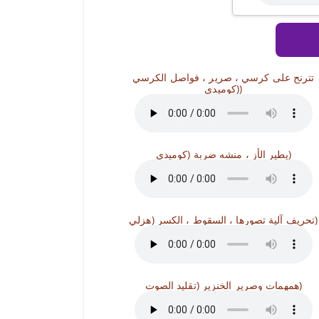
تترنح على كرسي ، صرير ، فواصل الكرسي
(كوميدي)
يطير الأز ، منشه ضربة (كوميدي)
تحريف آلية تصورها ، السقوط ، الكسر (هزلي)
همهمات وصرير الخنزير (تقليد الصوت)