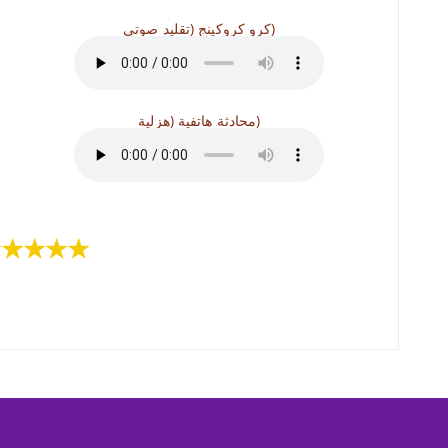
كرو كروكينج (تقليد صوتي)
محادثة هاتفية (هزلية)
★★★★★