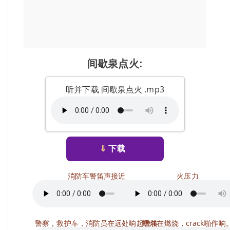
间歇泉点火:
听并下载 间歇泉点火 .mp3
⇓
下载
消防车警笛声接近
火压力
警察，救护车，消防员在远处响起警笛
蜡烛在燃烧，crack啪作响