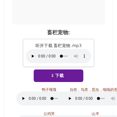
畜栏宠物:
听并下载 畜栏宠物 .mp3
⇓
下载
鸭子嘎嘎
自然，鸟类，昆虫，嗡嗡的
公鸡哭
山羊