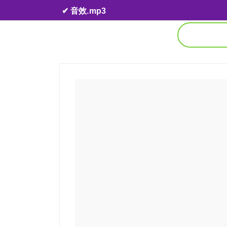
Skip to content
✔ 音效.mp3