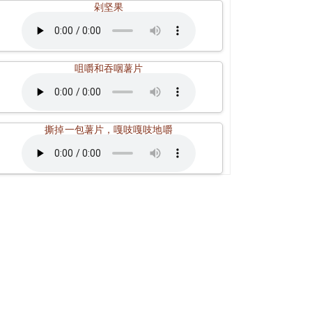
剁坚果
咀嚼和吞咽薯片
撕掉一包薯片，嘎吱嘎吱地嚼