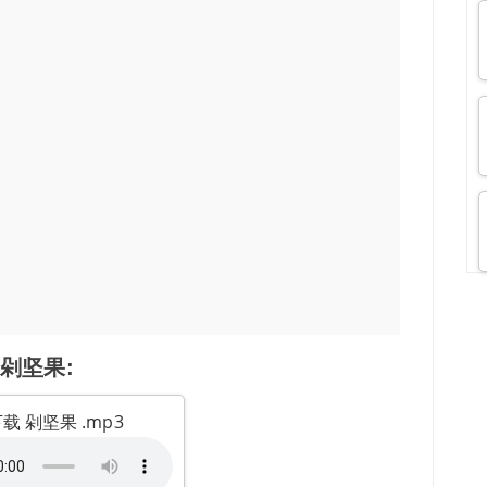
剁坚果:
载 剁坚果 .mp3