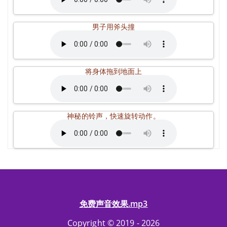
男子用斧头撞
将身体拖到地面上
神秘的铃声，快速旋转动作。
免费声音效果.mp3
Copyright © 2019 - 2026