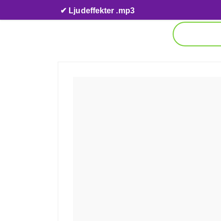
Skip to content
✔ Ljudeffekter .mp3