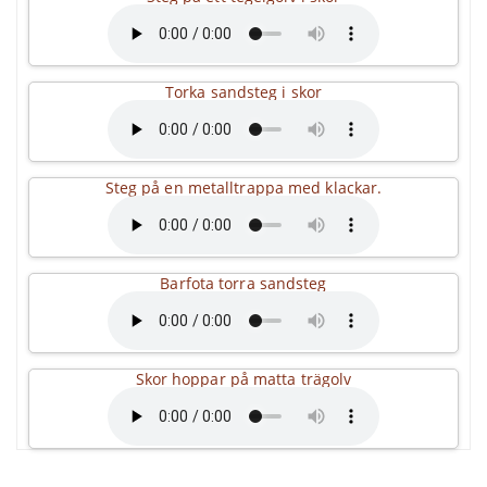
Torka sandsteg i skor
Steg på en metalltrappa med klackar.
Barfota torra sandsteg
Skor hoppar på matta trägolv