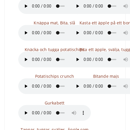
Knäppa mat, Bita, slå
Kasta ett äpple på ett bo
Knäcka och tugga potatischips
Bita ett äpple, svälja, tug
Potatischips crunch
Bitande majs
Gurkabett
Tappar, tuggar, sväljer,, Äpple som