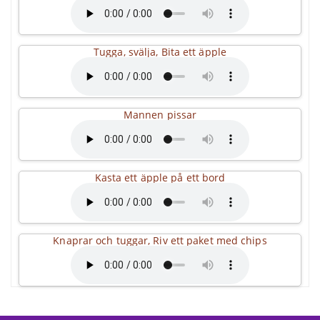
Tugga, svälja, Bita ett äpple
Mannen pissar
Kasta ett äpple på ett bord
Knaprar och tuggar, Riv ett paket med chips