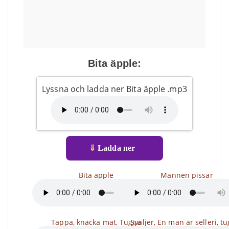
Bita äpple:
Lyssna och ladda ner Bita äpple .mp3
⇓
Ladda ner
Bita äpple
Mannen pissar
Tappa, knäcka mat, Tugga
Sväljer, En man är selleri, t