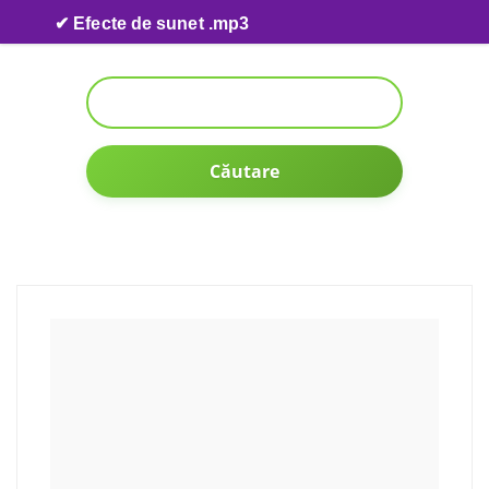
Skip to content
✔ Efecte de sunet .mp3
Căutare