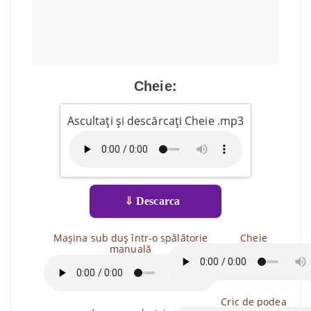
Cheie:
Ascultați și descărcați Cheie .mp3
⇓
Descarca
Mașina sub duș într-o spălătorie
Cheie
manuală
Cric de podea