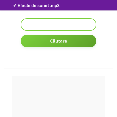
Skip to content
✔ Efecte de sunet .mp3
Căutare