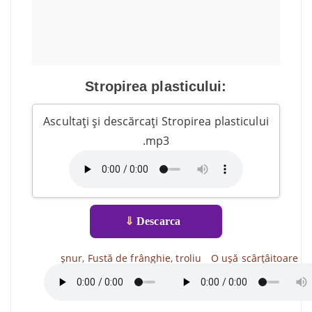
Stropirea plasticului:
Ascultați și descărcați Stropirea plasticului
.mp3
⇓
Descarca
șnur, Fustă de frânghie, troliu
O ușă scârțâitoare