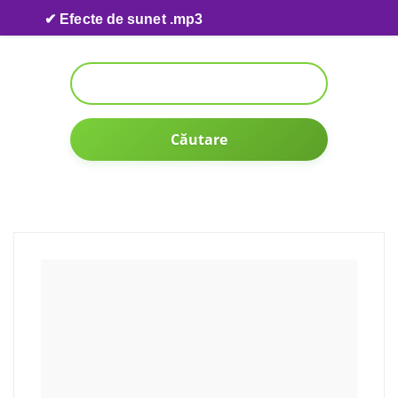
Skip to content
✔ Efecte de sunet .mp3
Căutare