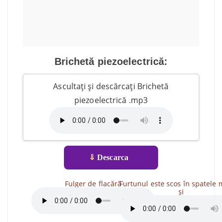
Brichetă piezoelectrică:
Ascultați și descărcați Brichetă
piezoelectrică .mp3
⇓
Descarca
Fulger de flacără
Furtunul este scos în spatele 
și