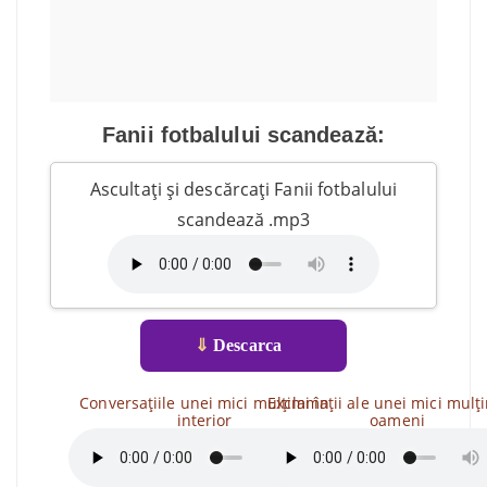
Fanii fotbalului scandează:
Ascultați și descărcați Fanii fotbalului
scandează .mp3
⇓
Descarca
Conversațiile unei mici mulțimi în
Exclamații ale unei mici mulț
interior
oameni