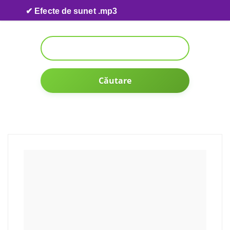
Skip to content
✔ Efecte de sunet .mp3
Căutare