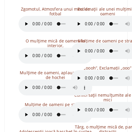
Zgomotul, Atmosfera unui meci de
Exclamații ale unei mulțimi
fotbal
oameni
O mulțime mică de oameni în
Mulțime de oameni pe str
interior,
„oooh”, Exclamații „ooo”
Mulțime de oameni, aplauze, Arena
de hochei
Conversații nemulțumite ale
mici
Mulțime de oameni pe stadion
Târg, o mulțime mică de, pa
Adolescenții joacă baschet în curtea
distracții