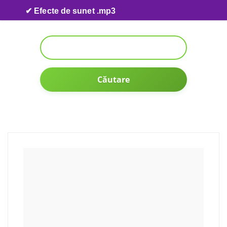
Skip to content
✔ Efecte de sunet .mp3
Căutare