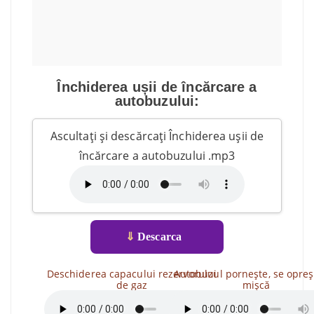
Închiderea ușii de încărcare a
autobuzului:
Ascultați și descărcați Închiderea ușii de
încărcare a autobuzului .mp3
⇓
Descarca
Deschiderea capacului rezervorului
Autobuzul pornește, se opreș
de gaz
mișcă