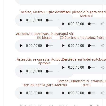
închise, Metrou, ușile deschise
Trenul pleacă din gara desc
Metroul
Autobuzul pornește, se așteaptă să
fie blocat
Călătorind un autobuz între s
Așteaptă, se oprește, Autobuzul se
Deschiderea hotei autobuz
apropie
Semnal, Plimbare cu tramvaiul
Tren ajunge la gară, Metrou
stații