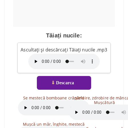
Tăiați nucile:
Ascultați și descărcați Tăiați nucile .mp3
⇓
Descarca
Se mestecă bomboane crăpând
șlefuire, zdrobire de mânca
Mușcătură
Mușcă un măr, înghite, mestecă