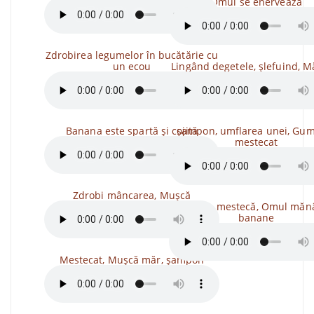
Omul se enervează
Zdrobirea legumelor în bucătărie cu
un ecou
Lingând degetele, șlefuind, 
Banana este spartă și cojită
șampon, umflarea unei, Gu
mestecat
Zdrobi mâncarea, Mușcă
înghite, mestecă, Omul măn
banane
Mestecat, Mușcă măr, șampon