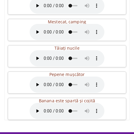
Mestecat, camping
Tăiați nucile
Pepene mușcător
Banana este spartă și cojită