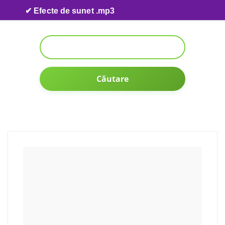
Skip to content
✔ Efecte de sunet .mp3
Căutare