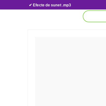
Skip to content
✔ Efecte de sunet .mp3