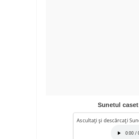
Sunetul caset
Ascultați și descărcați Su