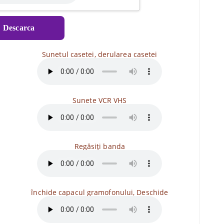
⇓
Descarca
Sunetul casetei, derularea casetei
Sunete VCR VHS
Regăsiți banda
închide capacul gramofonului, Deschide