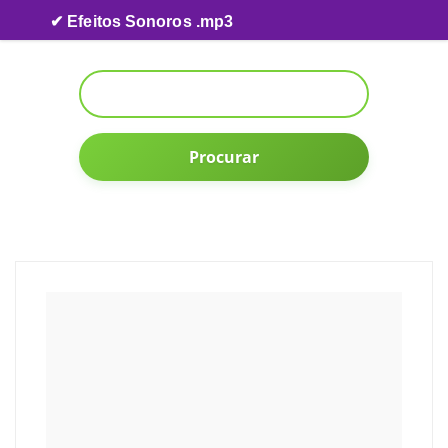
Skip to content
✔ Efeitos Sonoros .mp3
Procurar