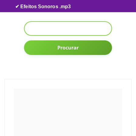
Skip to content
✔ Efeitos Sonoros .mp3
Procurar