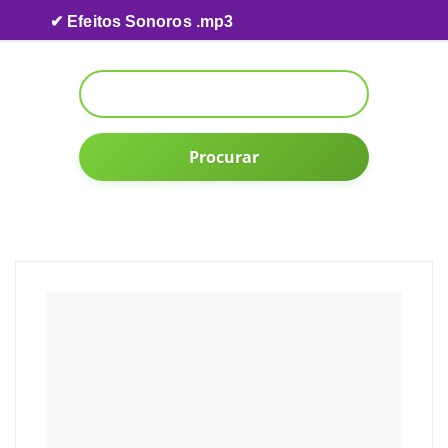
Skip to content
✔ Efeitos Sonoros .mp3
Procurar