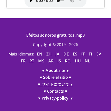
Efeitos sonoros gratuitos .mp3
Copyright © 2019 - 2026
Mais idiomas:
EN
ZH
JA
DE
ES
IT
FI
SV
FR
PT
MS
AR
IS
RO
HU
NL
♥ About site ♥
♥ Sobre el sitio ♥
♥ サイトについて ♥
♥ Contacts ♥
♥ Privacy-policy ♥