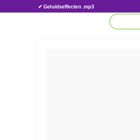
Skip to content
✔ Geluidseffecten .mp3