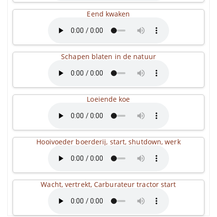
Eend kwaken
Schapen blaten in de natuur
Loeiende koe
Hooivoeder boerderij, start, shutdown, werk
Wacht, vertrekt, Carburateur tractor start