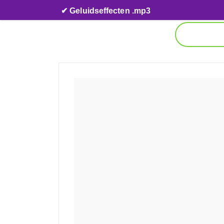
Skip to content
✔ Geluidseffecten .mp3