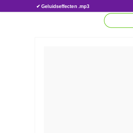
Skip to content
✔ Geluidseffecten .mp3