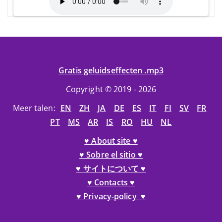
Gratis geluidseffecten .mp3
Copyright © 2019 - 2026
Meer talen:
EN
ZH
JA
DE
ES
IT
FI
SV
FR
PT
MS
AR
IS
RO
HU
NL
♥ About site ♥
♥ Sobre el sitio ♥
♥ サイトについて ♥
♥ Contacts ♥
♥ Privacy-policy ♥