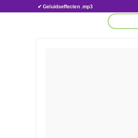
Skip to content
✔ Geluidseffecten .mp3