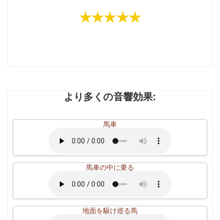
★★★★★
より多くの音響効果:
馬車
馬車の中に乗る
地面を駆け巡る馬