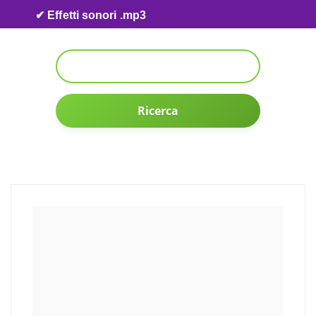
Skip to content
✔ Effetti sonori .mp3
Ricerca