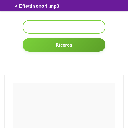
Skip to content
✔ Effetti sonori .mp3
Ricerca