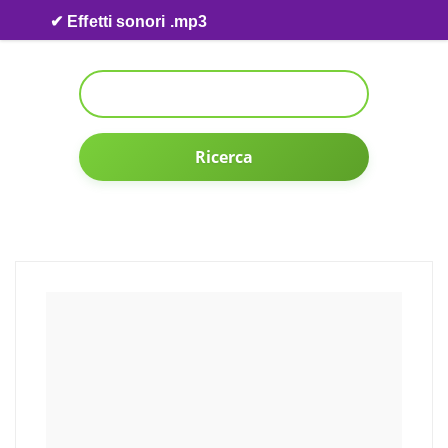
Skip to content
✔ Effetti sonori .mp3
Ricerca