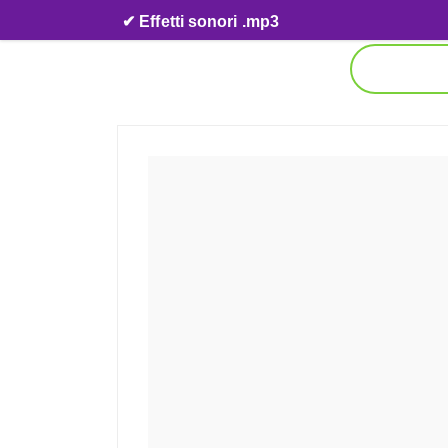
Skip to content
✔ Effetti sonori .mp3