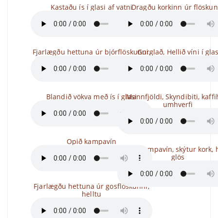
Kastaðu ís í glasi af vatni
Dragðu korkinn úr flöskun
Fjarlægðu hettuna úr bjórflöskunni.
Gurglað, Hellið víni í gla
Blandið vökva með ís í glasi
Mannfjöldi, Skyndibiti, kaffi
umhverfi
Opið kampavín
Opnið kampavín, skýtur kork, h
glös
Fjarlægðu hettuna úr gosflöskunni,
helltu