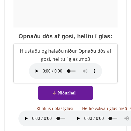
Opnaðu dós af gosi, helltu í glas:
Hlustaðu og halaðu niður Opnaðu dós af
gosi, helltu í glas .mp3
⇓
Niðurhal
Klink ís í plastglasi
Hellið vökva í glas með í