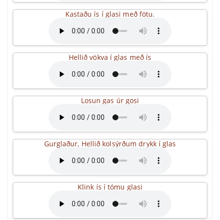
Kastaðu ís í glasi með fötu.
Hellið vökva í glas með ís
Losun gas úr gosi
Gurglaður, Hellið kolsýrðum drykk í glas
Klink ís í tómu glasi