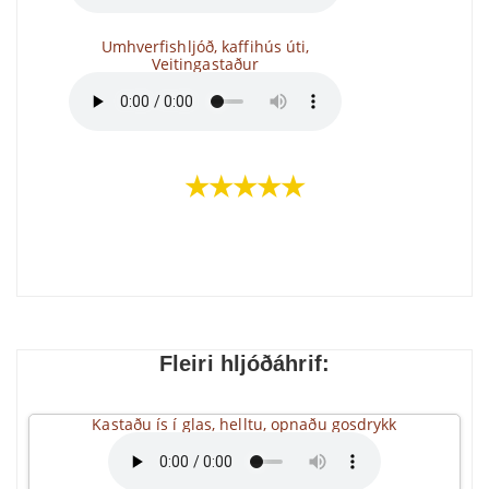
Umhverfishljóð, kaffihús úti,
Veitingastaður
★★★★★
Fleiri hljóðáhrif:
Kastaðu ís í glas, helltu, opnaðu gosdrykk