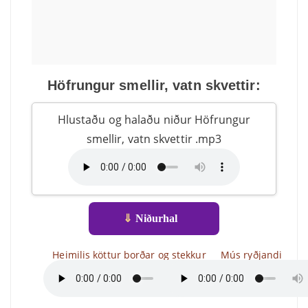
Höfrungur smellir, vatn skvettir:
Hlustaðu og halaðu niður Höfrungur
smellir, vatn skvettir .mp3
⇓
Niðurhal
Heimilis köttur borðar og stekkur
Mús ryðjandi