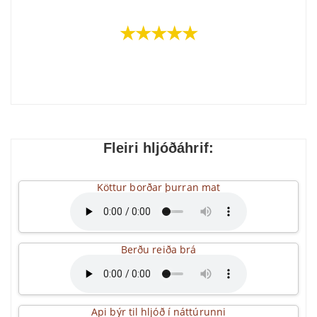
★★★★★
Fleiri hljóðáhrif:
Köttur borðar þurran mat
Berðu reiða brá
Api býr til hljóð í náttúrunni