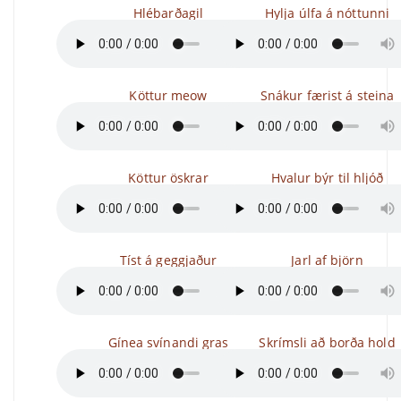
Hlébarðagil
Hylja úlfa á nóttunni
Köttur meow
Snákur færist á steina
Köttur öskrar
Hvalur býr til hljóð
Tíst á geggjaður
Jarl af björn
Gínea svínandi gras
Skrímsli að borða hold