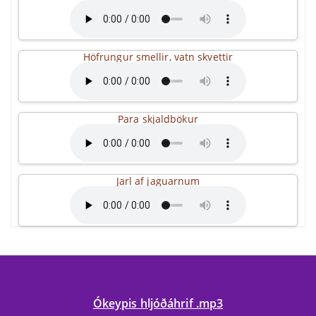
Höfrungur smellir, vatn skvettir
Para skjaldbökur
Jarl af jaguarnum
Ókeypis hljóðáhrif .mp3