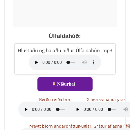
Úlfaldahúð:
Hlustaðu og halaðu niður Úlfaldahúð .mp3
⇓
Niðurhal
Berðu reiða brá
Gínea svínandi gras
Þreytt björn andardráttur
Fuglar, Grátur af asna í fý