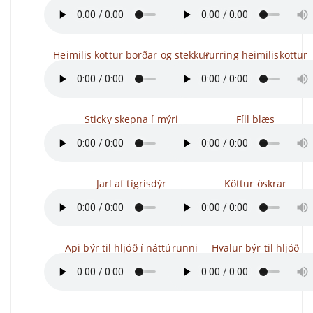
Heimilis köttur borðar og stekkur
Purring heimilisköttur
Sticky skepna í mýri
Fíll blæs
Jarl af tígrisdýr
Köttur öskrar
Api býr til hljóð í náttúrunni
Hvalur býr til hljóð