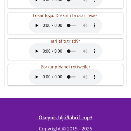
Losar loga, Drekinn brosar, hvæs
Jarl af tígrisdýr
Börkur glóandi rottweiler
Ókeypis hljóðáhrif .mp3
Copyright © 2019 - 2026