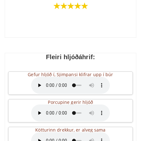
★★★★★
Fleiri hljóðáhrif:
Gefur hljóð í, Sjimpansi klifrar upp í búr
Porcupine gerir hljóð
Kötturinn drekkur, er alveg sama