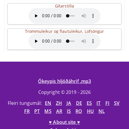
Gítarstilla
Trommuleikur og flautuleikur, Lofsöngur
Ókeypis hljóðáhrif .mp3
Copyright © 2019 - 2026
Fleiri tungumál:
EN
ZH
JA
DE
ES
IT
FI
SV
FR
PT
MS
AR
IS
RO
HU
NL
♥ About site ♥