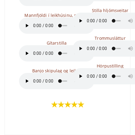
Stilla hljómsveitar
Mannfjöldi í leikhúsinu, stofnar
Trommusláttur
Gítarstilla
Hörpustilling
Banjo skipulag og leikur
★★★★★