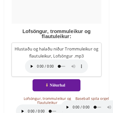
Lofsöngur, trommuleikur og
flautuleikur:
Hlustaðu og halaðu niður Trommuleikur og
flautuleikur, Lofsöngur .mp3
⇓
Niðurhal
Lofsöngur, trommuleikur og
Baseball spila orgel
flautuleikur