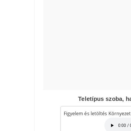
Teletípus szoba, h
Figyelem és letöltés Környeze