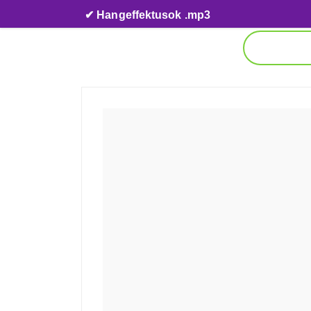
Skip to content
✔ Hangeffektusok .mp3