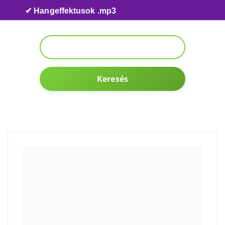
Skip to content
✔ Hangeffektusok .mp3
Keresés