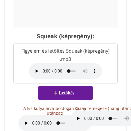
Squeak (képregény):
Figyelem és letöltés Squeak (képregény)
.mp3
⇓
Letöltés
A kis kutya arca boldogan (hang
Kacsa remegése (hang utánz
utánzat)