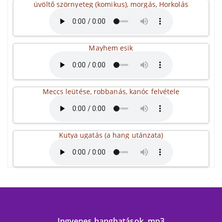
üvöltő szörnyeteg (komikus), morgás, Horkolás
Mayhem esik
Meccs leütése, robbanás, kanóc felvétele
Kutya ugatás (a hang utánzata)
Ingyenes hanghatások .mp3