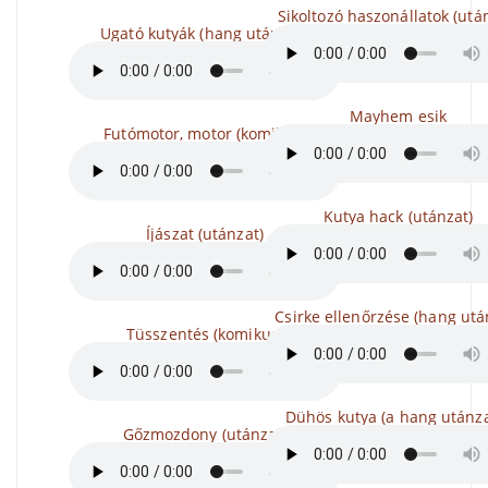
Sikoltozó haszonállatok (utá
Ugató kutyák (hang utánzás)
Mayhem esik
Futómotor, motor (komikus)
Kutya hack (utánzat)
Íjászat (utánzat)
Csirke ellenőrzése (hang utá
Tüsszentés (komikus)
Dühös kutya (a hang utánza
Gőzmozdony (utánzat)