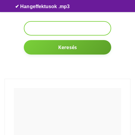
Skip to content
✔ Hangeffektusok .mp3
Keresés