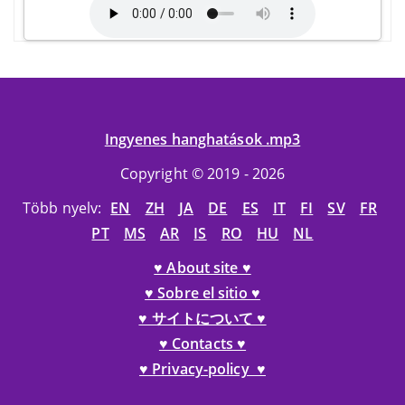
Ingyenes hanghatások .mp3
Copyright © 2019 - 2026
Több nyelv:
EN
ZH
JA
DE
ES
IT
FI
SV
FR
PT
MS
AR
IS
RO
HU
NL
♥ About site ♥
♥ Sobre el sitio ♥
♥ サイトについて ♥
♥ Contacts ♥
♥ Privacy-policy ♥