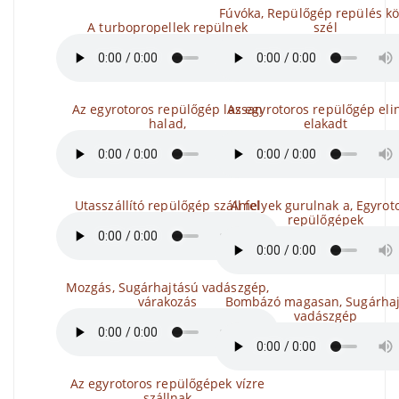
Fúvóka, Repülőgép repülés k
A turbopropellek repülnek
szél
Az egyrotoros repülőgép lassan
Az egyrotoros repülőgép eli
halad,
elakadt
Utasszállító repülőgép száll fel
Amelyek gurulnak a, Egyrot
repülőgépek
Mozgás, Sugárhajtású vadászgép,
várakozás
Bombázó magasan, Sugárhaj
vadászgép
Az egyrotoros repülőgépek vízre
szállnak