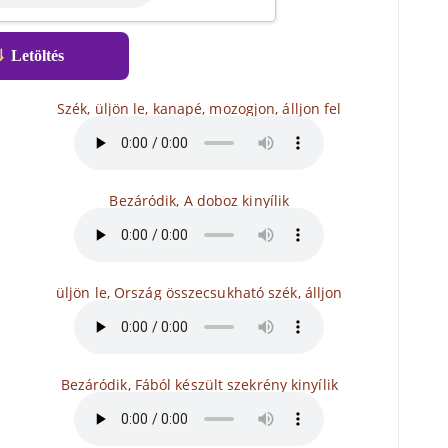
⇓
Letöltés
Szék, üljön le, kanapé, mozogjon, álljon fel
Bezáródik, A doboz kinyílik
üljön le, Ország összecsukható szék, álljon
Bezáródik, Fából készült szekrény kinyílik