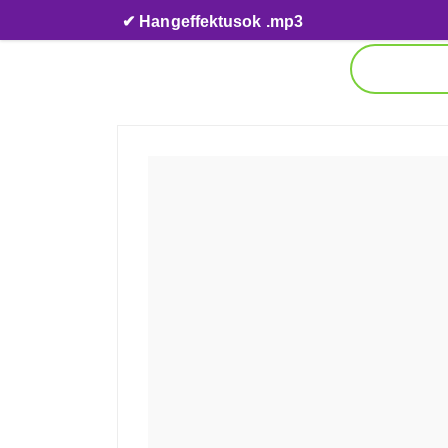
Skip to content
✔ Hangeffektusok .mp3