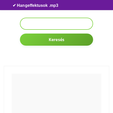
Skip to content
✔ Hangeffektusok .mp3
Keresés