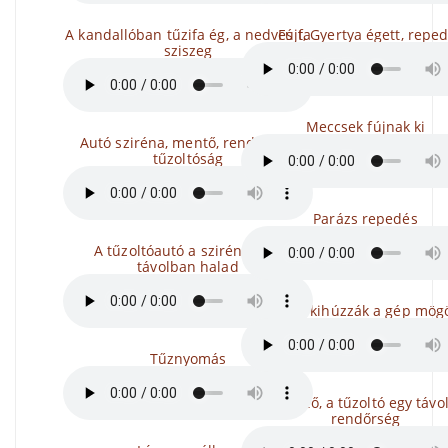
A kandallóban tűzifa ég, a nedves fa
Fújt, Gyertya égett, reped
sziszeg
Meccsek fújnak ki
Autó sziréna, mentő, rendőrség,
tűzoltóság
Parázs repedés
A tűzoltóautó a szirénával a
távolban halad
A tömlőt kihúzzák a gép mögö
Tűznyomás
A mentő, a tűzoltó egy távol
rendőrség