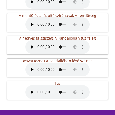
A mentõ és a tűzoltó szirénával, A rendõrség
A nedves fa sziszeg, A kandallóban tűzifa ég
Beavatkoznak a kandallóban lévő szénbe,
Tűz