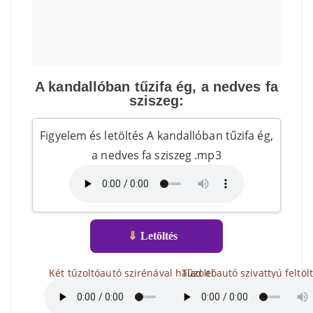
A kandallóban tűzifa ég, a nedves fa
sziszeg:
Figyelem és letöltés A kandallóban tűzifa ég,
a nedves fa sziszeg .mp3
⇓
Letöltés
Két tűzoltóautó szirénával halad el
Tűzoltóautó szivattyú feltöl