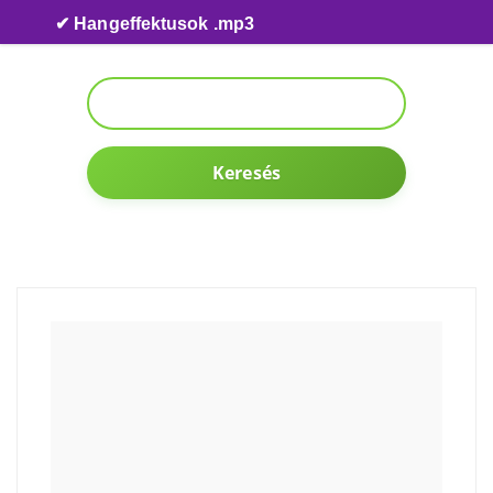
Skip to content
✔ Hangeffektusok .mp3
Keresés