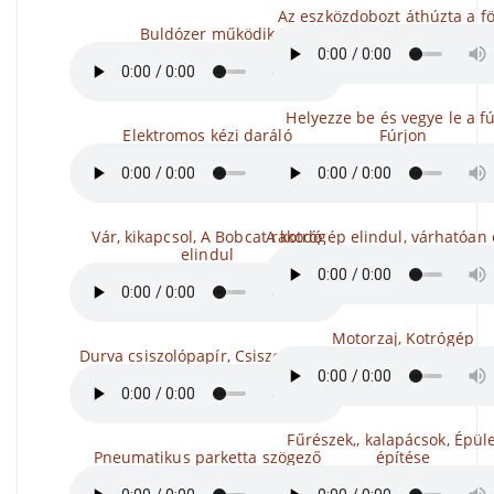
Az eszközdobozt áthúzta a f
Buldózer működik
Helyezze be és vegye le a fú
Elektromos kézi daráló
Fúrjon
Vár, kikapcsol, A Bobcat rakodó
A kotrógép elindul, várhatóan
elindul
Motorzaj, Kotrógép
Durva csiszolópapír, Csiszolópapír
Fűrészek,, kalapácsok, Épül
Pneumatikus parketta szögező
építése