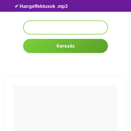
Skip to content
✔ Hangeffektusok .mp3
Keresés