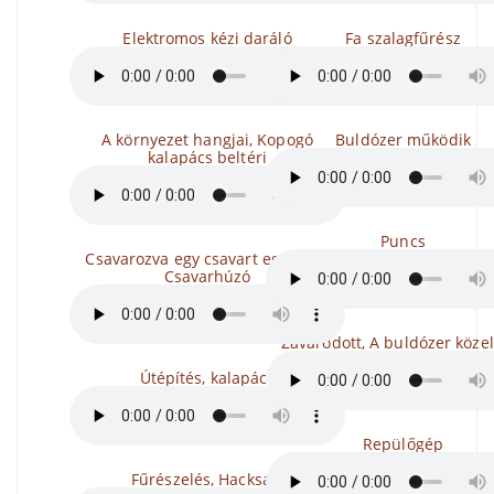
Elektromos kézi daráló
Fa szalagfűrész
A környezet hangjai, Kopogó
Buldózer működik
kalapács beltéri
Puncs
Csavarozva egy csavart egy fába,
Csavarhúzó
Zavarodott, A buldózer köze
Útépítés, kalapács
Repülőgép
Fűrészelés, Hacksaw