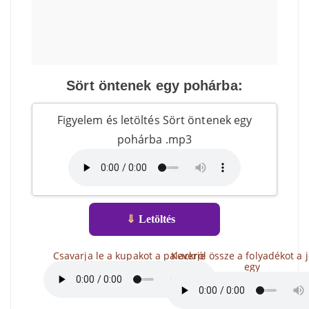
Sört öntenek egy pohárba:
Figyelem és letöltés Sört öntenek egy
pohárba .mp3
⇓
Letöltés
Csavarja le a kupakot a palackról
Keverje össze a folyadékot a 
egy