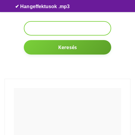
Skip to content
✔ Hangeffektusok .mp3
Keresés