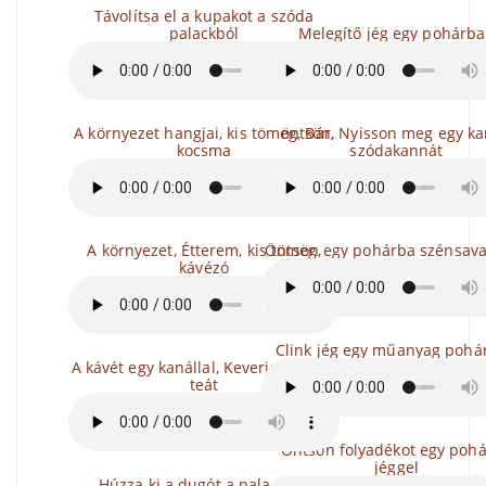
Távolítsa el a kupakot a szóda
palackból
Melegítő jég egy pohárb
A környezet hangjai, kis tömeg, Bár,
öntsön, Nyisson meg egy k
kocsma
szódakannát
A környezet, Étterem, kis tömeg,
Öntsön egy pohárba szénsavas
kávézó
Clink jég egy műanyag pohá
A kávét egy kanállal, Keverje össze a
teát
Öntsön folyadékot egy poh
jéggel
Húzza ki a dugót a palackból