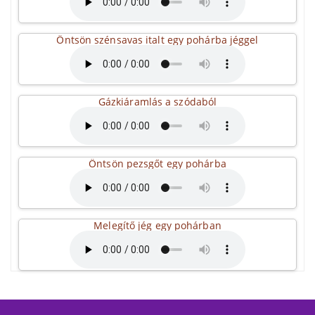
Öntsön szénsavas italt egy pohárba jéggel
Gázkiáramlás a szódaból
Öntsön pezsgőt egy pohárba
Melegítő jég egy pohárban