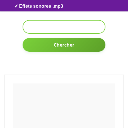
Skip to content
✔ Effets sonores .mp3
Chercher